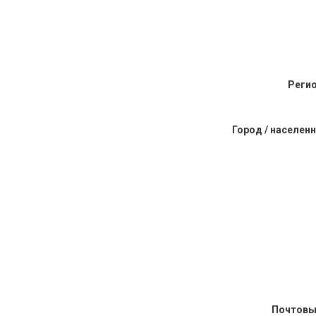
Регио
Город / населен
Почтовы