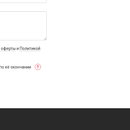
 оферты
и
Политикой
по её окончании
?