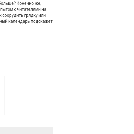
 больше? Конечно же,
опытом с читателями на
ак соорудить грядку или
унный календарь подскажет